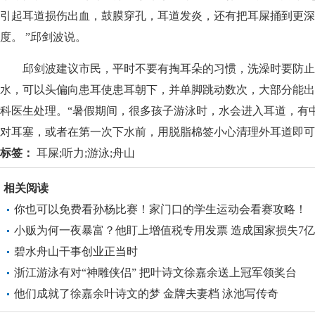
引起耳道损伤出血，鼓膜穿孔，耳道发炎，还有把耳屎捅到更深
度。 ”邱剑波说。
邱剑波建议市民，平时不要有掏耳朵的习惯，洗澡时要防止
水，可以头偏向患耳使患耳朝下，并单脚跳动数次，大部分能出
科医生处理。“暑假期间，很多孩子游泳时，水会进入耳道，有
对耳塞，或者在第一次下水前，用脱脂棉签小心清理外耳道即可。
标签：
耳屎;听力;游泳;舟山
相关阅读
你也可以免费看孙杨比赛！家门口的学生运动会看赛攻略！
小贩为何一夜暴富？他盯上增值税专用发票 造成国家损失7亿
碧水舟山干事创业正当时
浙江游泳有对“神雕侠侣” 把叶诗文徐嘉余送上冠军领奖台
他们成就了徐嘉余叶诗文的梦 金牌夫妻档 泳池写传奇