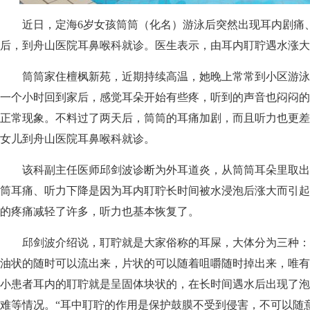
近日，定海6岁女孩筒筒（化名）游泳后突然出现耳内剧痛
后，到舟山医院耳鼻喉科就诊。医生表示，由耳内耵聍遇水涨大
筒筒家住檀枫新苑，近期持续高温，她晚上常常到小区游泳池
一个小时回到家后，感觉耳朵开始有些疼，听到的声音也闷闷的
正常现象。不料过了两天后，筒筒的耳痛加剧，而且听力也更差
女儿到舟山医院耳鼻喉科就诊。
该科副主任医师邱剑波诊断为外耳道炎，从筒筒耳朵里取出
筒耳痛、听力下降是因为耳内耵聍长时间被水浸泡后涨大而引起
的疼痛减轻了许多，听力也基本恢复了。
邱剑波介绍说，耵聍就是大家俗称的耳屎，大体分为三种：
油状的随时可以流出来，片状的可以随着咀嚼随时掉出来，唯有
小患者耳内的耵聍就是呈固体块状的，在长时间遇水后出现了泡
难等情况。“耳中耵聍的作用是保护鼓膜不受到侵害，不可以随