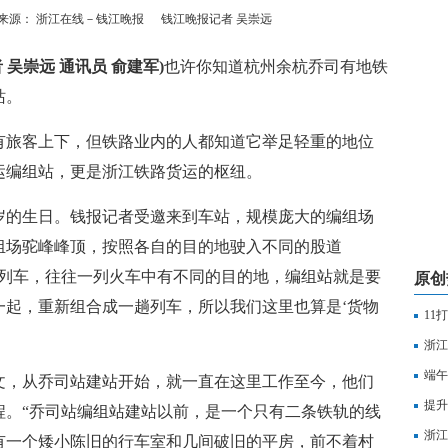
来源： 浙江在线－钱江晚报
钱江晚报记者 吴崇远
吴崇远 通讯员 俞建军)
也许你知道杭州余杭乔司有地铁
站。
旅客上下，但铁路业内的人都知道它举足轻重的地位
运编组站，更是浙江铁路货运的枢纽。
的生日。钱报记者受邀来到车站，规模庞大的编组场
组场驼峰峰顶，按照各自的目的地驶入不同的股道
运列车，往往一列火车中有不同的目的地，编组站就是要
原创
一起，重新组合成一趟列车，所以我们这里也算是‘货物
11
浙江
端午
，从乔司站建站开始，就一直在这里工作至今，他们
束
提升
程。“乔司站编组站建站以前，是一个只有二条铁轨的线
浙江
有一个矮小陈旧的行车室和几间破旧的平房，前不着村