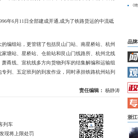
《绝
6年6月11日全部建成开通,成为了铁路货运的中流砥
品牌
的编组站，更管辖了包括艮山门站、南星桥站、杭州
沈家塘站、星桥站、仓前站和艮山门线路所、杭州北线
、萧甬线、宣杭线多方向货物列车的结集解编和运输组
包专列、五定班列的到发作业，同时承担铁路杭州站列
责任编辑：
杨静涛
浙江
客列车
旦发现将上限处罚