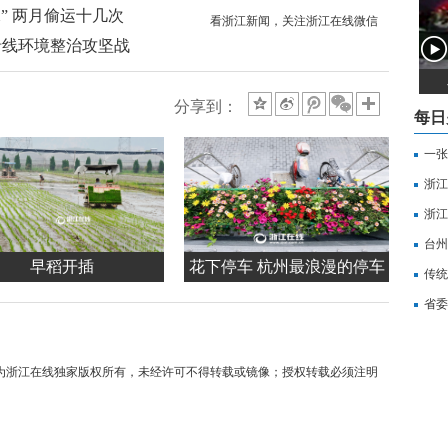
” 两月偷运十几次
看浙江新闻，关注浙江在线微信
沿线环境整治攻坚战
分享到：
每日
一张
浙江
浙江
台州
早稻开插
花下停车 杭州最浪漫的停车
传统
位
省委
均为浙江在线独家版权所有，未经许可不得转载或镜像；授权转载必须注明