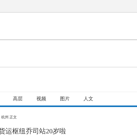
高层
视频
图片
人文
>
杭州
正文
货运枢纽乔司站20岁啦