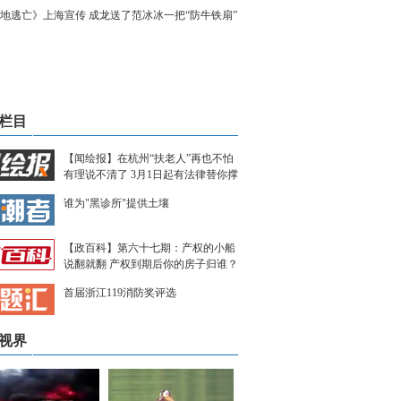
地逃亡》上海宣传 成龙送了范冰冰一把“防牛铁扇”
栏目
【闻绘报】在杭州“扶老人”再也不怕
有理说不清了 3月1日起有法律替你撑
腰
谁为"黑诊所"提供土壤
【政百科】第六十七期：产权的小船
说翻就翻 产权到期后你的房子归谁？
首届浙江119消防奖评选
视界