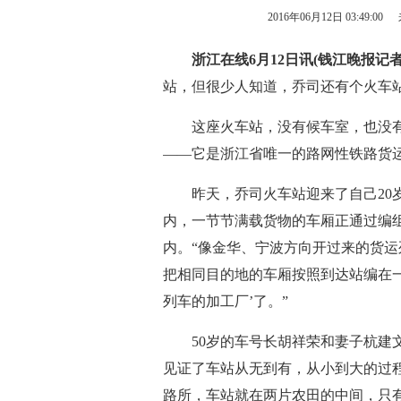
2016年06月12日 03:49:00
浙江在线6月12日讯(钱江晚报记者 
站，但很少人知道，乔司还有个火车
这座火车站，没有候车室，也没有
——它是浙江省唯一的路网性铁路货
昨天，乔司火车站迎来了自己20岁
内，一节节满载货物的车厢正通过编
内。“像金华、宁波方向开过来的货
把相同目的地的车厢按照到达站编在
列车的加工厂’了。”
50岁的车号长胡祥荣和妻子杭建文
见证了车站从无到有，从小到大的过
路所，车站就在两片农田的中间，只