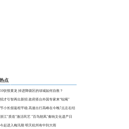
热点
打10饮恨黄龙 掉进降级区的绿城如何自救？
招才引智再出新招 政府搭台外国专家来“吆喝”
节小长假返程平稳 高速出行高峰在今晚7点左右结
浙江"质造"激活民艺 "百鸟朝凤"奏响文化遗产日
今起进入梅汛期 明天杭州有中到大雨