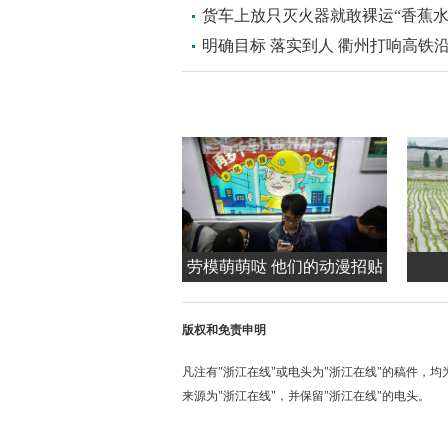
货车上放只灭火器就敢裸运“香蕉水
明确目标 落实到人 衢州打响高铁
劳模萌萌哒 他们的动漫招贴
亮相杭州地铁站
版权和免责申明
凡注有"浙江在线"或电头为"浙江在线"的稿件，
来源为"浙江在线"，并保留"浙江在线"的电头。