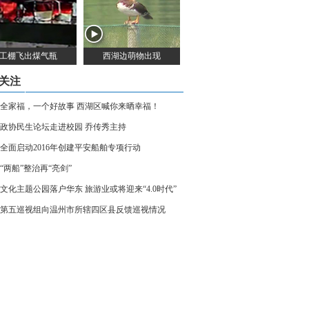
工棚飞出煤气瓶
西湖边萌物出现
关注
全家福，一个好故事 西湖区喊你来晒幸福！
政协民生论坛走进校园 乔传秀主持
全面启动2016年创建平安船舶专项行动
“两船”整治再“亮剑”
文化主题公园落户华东 旅游业或将迎来“4.0时代”
第五巡视组向温州市所辖四区县反馈巡视情况