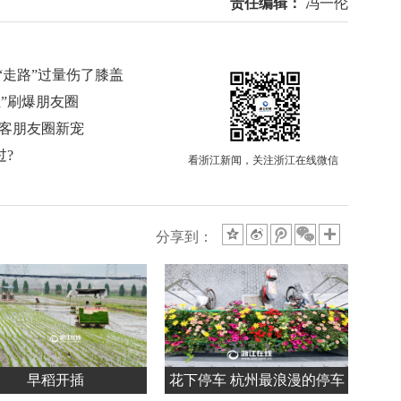
责任编辑：
冯一伦
“走路”过量伤了膝盖
位”刷爆朋友圈
游客朋友圈新宠
过?
看浙江新闻，关注浙江在线微信
分享到：
早稻开插
花下停车 杭州最浪漫的停车