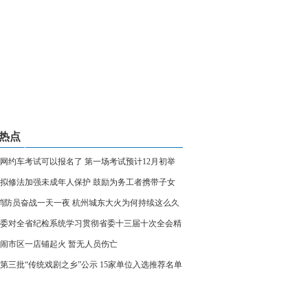
热点
网约车考试可以报名了 第一场考试预计12月初举
拟修法加强未成年人保护 鼓励为务工者携带子女
条件
0消防员奋战一天一夜 杭州城东大火为何持续这么久
委对全省纪检系统学习贯彻省委十三届十次全会精
出部署
闹市区一店铺起火 暂无人员伤亡
第三批“传统戏剧之乡”公示 15家单位入选推荐名单