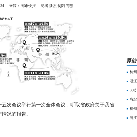
:34
来源： 都市快报
记者 潘杰 制图 高薇
原创
杭州
行
浙江
创造
30
省纪
五次会议举行第一次全体会议，听取省政府关于我省
神作
杭州
作情况的报告。
浙江