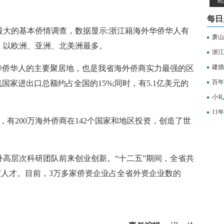
杭
每日
最大的基本侨情调查，数据显示:浙江籍海外华侨华人有
萧山
区，以欧洲、亚洲、北美洲最多。
天地
浙江
建德
侨华人的主要聚居地，也是我省海外侨商实力最强的区
百年
线国家进出口总额约占全国的15%;同时，有5.1亿美元的
家”
小礼
园
11
有200万海外侨商在142个国家和地区投资，创造了世
万元
层次科研团队前来创业创新。“十二五”期间，全省共
专家人才。目前，3万多家侨资企业占全省外资企业数的