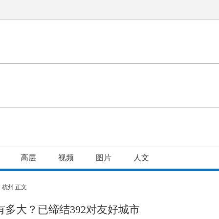
高层
视频
图片
人文
>
杭州
正文
有多大？已缔结392对友好城市