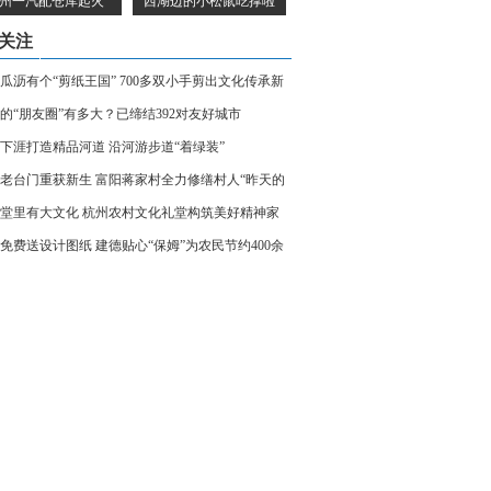
州一汽配仓库起火
西湖边的小松鼠吃撑啦
关注
瓜沥有个“剪纸王国” 700多双小手剪出文化传承新
的“朋友圈”有多大？已缔结392对友好城市
下涯打造精品河道 沿河游步道“着绿装”
老台门重获新生 富阳蒋家村全力修缮村人“昨天的
堂里有大文化 杭州农村文化礼堂构筑美好精神家
年免费送设计图纸 建德贴心“保姆”为农民节约400余