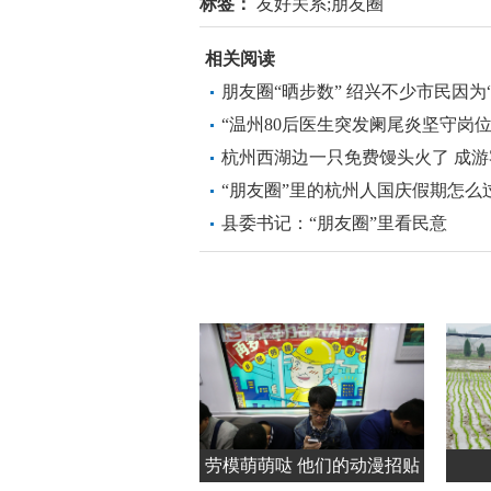
标签：
友好关系;朋友圈
相关阅读
朋友圈“晒步数” 绍兴不少市民因为
“温州80后医生突发阑尾炎坚守岗
杭州西湖边一只免费馒头火了 成
“朋友圈”里的杭州人国庆假期怎么
县委书记：“朋友圈”里看民意
劳模萌萌哒 他们的动漫招贴