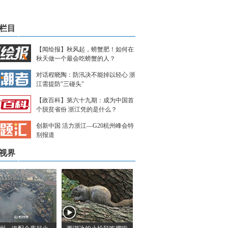
栏目
【闻绘报】秋风起，螃蟹肥！如何在
秋天做一个最会吃螃蟹的人？
对话程晓陶：防汛决不能掉以轻心 浙
江需提防"三碰头"
【政百科】第六十九期：成为中国首
个脱贫省份 浙江凭的是什么？
创新中国 活力浙江—G20杭州峰会特
别报道
视界