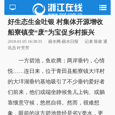
好生态生金吐银 村集体开源增收
船寮镇变“废”为宝促乡村振兴
2018-01-05 16:38:35
丽水网-丽水日报
记者 陈俊 通
讯员 叶芳芳
一方碧池，鱼欢腾；两岸垂钓，心情
悦……连日来，位于青田县船寮镇大垟村
的大垟湖垂钓基地吸引了不少垂钓爱好者
们前来，他们或端坐静候鱼儿上钩、或躺
靠惬意守候，悠然自得。然而，很难想
象，眼前的这方碧池曾经是劣V类水，更