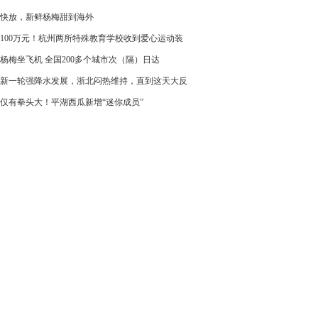
快放，新鲜杨梅甜到海外
100万元！杭州两所特殊教育学校收到爱心运动装
杨梅坐飞机 全国200多个城市次（隔）日达
新一轮强降水发展，浙北闷热维持，直到这天大反
仅有拳头大！平湖西瓜新增“迷你成员”