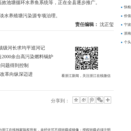
高效池塘循环水养鱼系统等，正在全县逐步推广。
记
快检
淡水养殖塘污染源专项治理。
价值
责任编辑：
沈正玺
备
宁波
浙南
转
个头
镇级河长求均平巡河记
2000余台高污染燃料锅炉
染问题得到控制
 改革向纵深迈进
看浙江新闻，关注浙江在线微信
分享到：
均为浙江在线独家版权所有，未经许可不得转载或镜像；授权转载必须注明