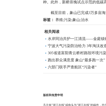
种。此外，新桥崇堍试点示范的低碳
截至目前，象山已完成3万多亩海
标签：
养殖;污染;象山;治水
相关阅读
水岸同治共护一江清流——金庭镇
宁波大气污染防治给力 3年淘汰改造
305省道富阳青云桥村路段环境污
跑出群众满意度 象山“最多跑一次”
六部门联手严查航区“污染者”
版权和免责申明
凡注有"浙江在线"或电头为"浙江在线"的稿件，