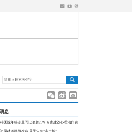
请输入搜索关键字
消息
科医院年接诊量同比涨超20% 专家建议心理治疗费
入医保
边园林道路微改造 居民告别“走土坡”