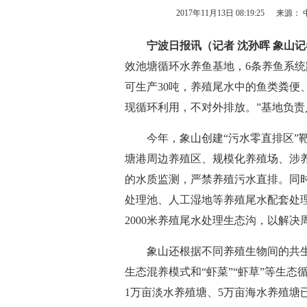
2017年11月13日 08:19:25
来源： 
宁波日报讯（记者 沈孙晖 象山记
效池塘循环水养鱼基地，6条养鱼系统
可生产30吨，养殖尾水中的鱼类粪便
现循环利用，不对外排放。”基地负责
今年，象山创建“污水零直排区”靶
塘港周边养殖区、规模化养殖场、涉
的水质监测，严禁养殖污水直排。同
处理池、人工湿地等养殖尾水配套处
2000米养殖尾水处理生态沟，以解决
象山还根据不同养殖生物间的共生互
生态混养模式和“虾菜”“虾草”等生
1万亩淡水养殖塘、5万亩海水养殖塘