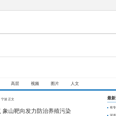
高层
视频
图片
人文
最新
>
宁波
正文
有专
 象山靶向发力防治养殖污染
用纳
河道