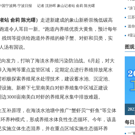
中国宁波网-宁波日报
记者 沈孙晖 象山记者站 俞莉 陈光曙
“凉
江苏
者站 俞莉 陈光曙）
走进新建成的象山新桥崇堍低碳高
知，
送你
跑道令人耳目一新。“跑道内养殖优质大黄鱼，预计每年
出行
#亚
、残饵等提供给跑道外养殖的梭子蟹、对虾和贝类，实
至无
图观
人汤有国说。
向发力，打响了海淡水养殖污染防治战。6月起，对大
养入海闸等重点监管区域，定期定点进行养殖排放尾水
时积极探索养殖尾水处理技术，建设蓄水池、沉淀池、
理设施。新桥下七里南美白对虾养殖集中区域正建设
周边3000亩南美白对虾的养殖尾水集中排放难题。
2
补原理，在海淡水池塘中推广“蟹虾贝”“虾鱼”等立体
态循环养种模式，形成养殖水体良性生态循环。今年，该县
每日
已实施立体生态混养，并在重点区域实施生态循环养
一“