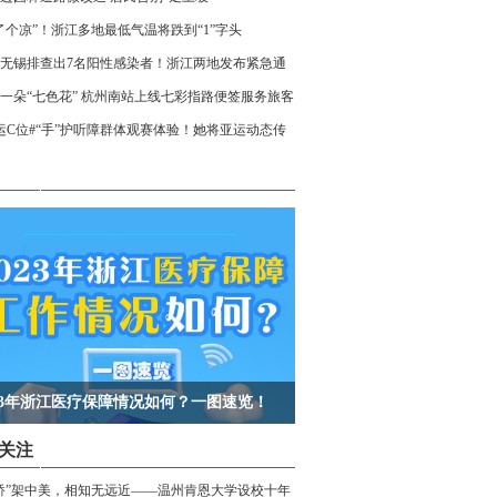
了个凉”！浙江多地最低气温将跌到“1”字头
无锡排查出7名阳性感染者！浙江两地发布紧急通
相关人员请立即报备
一朵“七色花” 杭州南站上线七彩指路便签服务旅客
运C位#“手”护听障群体观赛体验！她将亚运动态传
声世界
023年浙江医疗保障情况如何？一图速览！
关注
桥”架中美，相知无远近——温州肯恩大学设校十年