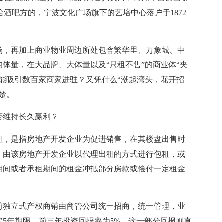
给酒吧方的，宁波文化广场旗下的艺培中心落户于1872
，再加上商业物业周边所处包含繁华里、万象城、中
的体量，在大品牌、大体量以及“只租不售”的商业体“夹
优势能吸引数百家商家进驻？又凭什么“潮起湾头，花开招
楚。
维持长久赢利？
，是指房地产开发企业为促进销售，在其楼盘出售时
，由该房地产开发企业以代理出租的方式进行包租，或
期间或者承租期间的租金冲抵部分房款或偿付一定租金
前独立式产权商铺由商管公司统一招商，统一管理，业
5年期限，前三年投资回报率为5%，这一部分回报则直