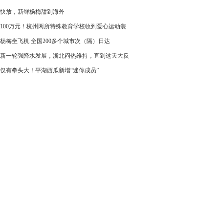
快放，新鲜杨梅甜到海外
100万元！杭州两所特殊教育学校收到爱心运动装
杨梅坐飞机 全国200多个城市次（隔）日达
新一轮强降水发展，浙北闷热维持，直到这天大反
仅有拳头大！平湖西瓜新增“迷你成员”