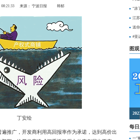
08:21:33
来源： 宁波日报
韩郁
“凉
江苏
知，
送你
出行
#亚
至无
图观
2
丁安绘
每日
遍推广，开发商利用高回报率作为承诺，达到高价出
一“