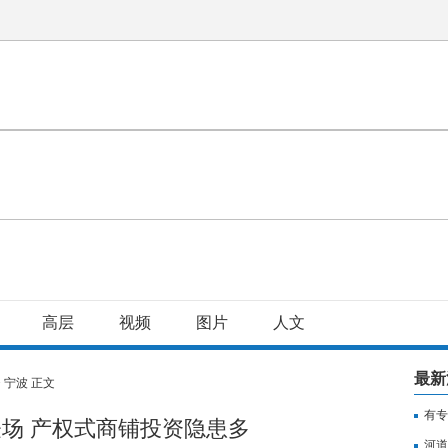
高层
视频
图片
人文
最新
>
宁波
正文
有专
登场 产权式商铺投资隐患多
用纳
河道