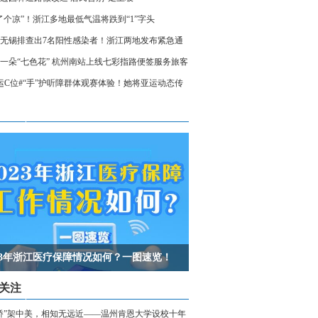
了个凉”！浙江多地最低气温将跌到“1”字头
无锡排查出7名阳性感染者！浙江两地发布紧急通
相关人员请立即报备
一朵“七色花” 杭州南站上线七彩指路便签服务旅客
运C位#“手”护听障群体观赛体验！她将亚运动态传
声世界
023年浙江医疗保障情况如何？一图速览！
关注
桥”架中美，相知无远近——温州肯恩大学设校十年