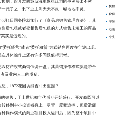
如预期，给开发商造成沉重返租压力的事例层出不穷，
记
快检
产一跑了之，剩下业主叫天天不灵，喊地地不灵。
价值
6月1日国务院就施行了《商品房销售管理办法》，其
备
宁波
取售后包租或者变相售后包租的方式销售未竣工的商品
浙南
”其实是违规的。
转
个头
委托经营”或者“委托租赁”方式销售再度在宁波出现。
但在具体操作上还有许多问题值得思考。
花园坊产权式商铺低调开盘，其营销操作模式就是带合
资者及业内人士的质疑。
，1872花园坊能否冲出重围？
的销售，于上世纪90年代后期开始盛行。开发商既可以
险转移到中小投资者身上。尽管一度受追捧，但后遗症
这种操作模式的商业项目投入运用后，因为整个项目中