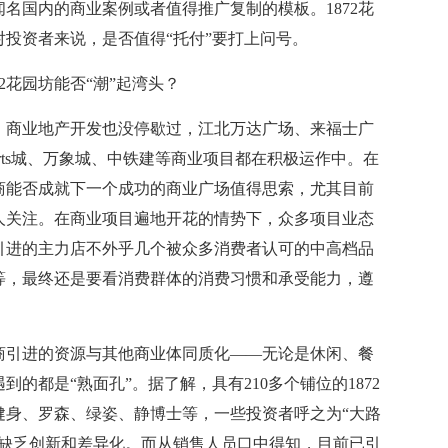
名国内的商业案例或者值得推广复制的模板。1872花
投资者来说，是否值得“托付”要打上问号。
花园坊能否“潮”起湾头？
商业地产开发也没停歇过，江北万达广场、来福士广
rts城、万象城、中铁建等商业项目都在积极运作中。在
商能否成就下一个成功的商业广场值得思索，尤其目前
让人关注。在商业项目遍地开花的情势下，众多项目业态
引进的主力店不外乎几个被众多消费者认可的中高档品
等，最终还是要看消费群体的消费习惯和承受能力，遵
商引进的资源与其他商业体同质化——无论是休闲、餐
的都是“熟面孔”。据了解，具有210多个铺位的1872
健身、罗森、绿姿、静博士等，一些投资者呼之为“大路
也缺乏创新和差异化。而从销售人员口中得知，目前已引