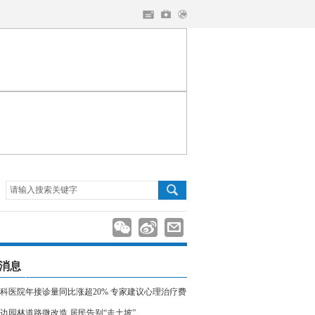
请输入搜索关键字
消息
科医院年接诊量同比涨超20% 专家建议心理治疗费
入医保
边园林道路微改造 居民告别“走土坡”