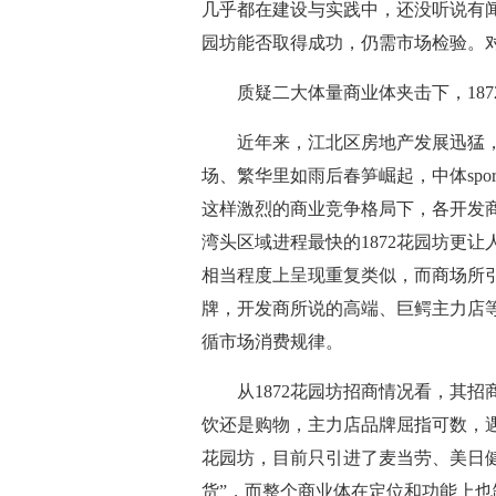
几乎都在建设与实践中，还没听说有闻
园坊能否取得成功，仍需市场检验。对
质疑二大体量商业体夹击下，1872
近年来，江北区房地产发展迅猛，
场、繁华里如雨后春笋崛起，中体spo
这样激烈的商业竞争格局下，各开发
湾头区域进程最快的1872花园坊更
相当程度上呈现重复类似，而商场所
牌，开发商所说的高端、巨鳄主力店
循市场消费规律。
从1872花园坊招商情况看，其招
饮还是购物，主力店品牌屈指可数，遇到
花园坊，目前只引进了麦当劳、美日
货”，而整个商业体在定位和功能上