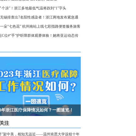
了个凉”！浙江多地最低气温将跌到“1”字头
无锡排查出7名阳性感染者！浙江两地发布紧急通
相关人员请立即报备
一朵“七色花” 杭州南站上线七彩指路便签服务旅客
运C位#“手”护听障群体观赛体验！她将亚运动态传
声世界
023年浙江医疗保障情况如何？一图速览！
关注
桥”架中美，相知无远近——温州肯恩大学设校十年