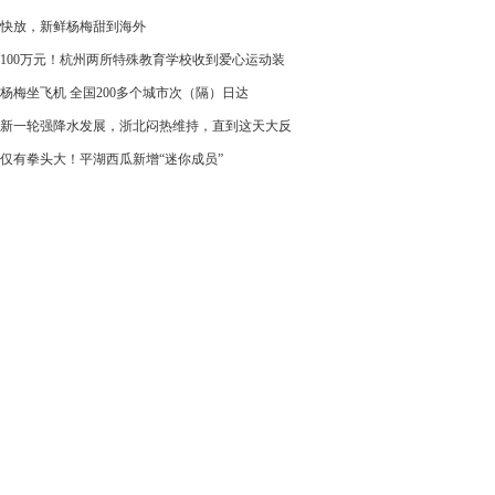
快放，新鲜杨梅甜到海外
100万元！杭州两所特殊教育学校收到爱心运动装
杨梅坐飞机 全国200多个城市次（隔）日达
新一轮强降水发展，浙北闷热维持，直到这天大反
仅有拳头大！平湖西瓜新增“迷你成员”