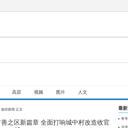
高层
视频
图片
人文
最新
>
政经新闻
正文
有专
善之区新篇章 全面打响城中村改造收官
用纳
河道