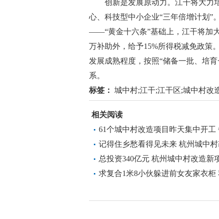
创新是发展原动力。江干将大力培
心、科技型中小企业“三年倍增计划”
——“黄金十六条”基础上，江干将加
万补助外，给予15%所得税减免政策
发展成熟程度，按照“储备一批、培育
系。
标签：
城中村;江干;江干区;城中村改
相关阅读
61个城中村改造项目昨天集中开工
的杭州
记得住乡愁看得见未来 杭州城中
总投资340亿元 杭州城中村改造新
求复合1米8小伙躲进前女友家衣柜 