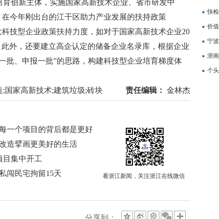
育创新主体，实施国家高新技术企业、省市研发中
记
快检
。在今年刚出台的江干区助力产业发展的扶持政策
价值
大科技型企业政策扶持力度，如对于国家高新技术企业20
备
宁波
。此外，还要建立高企认定的储备企业名录库，根据企业
浙南
一批、申报一批”的思路，构建科技型企业培育梯度体
转
个头
造;国家高新技术;建筑垃圾;砖块
责任编辑：
金林杰
 每一个项目的背后都是更好
村改造擘画更美好的生活
项目集中开工
私闯民宅拘留15天
看浙江新闻，关注浙江在线微信
分享到：