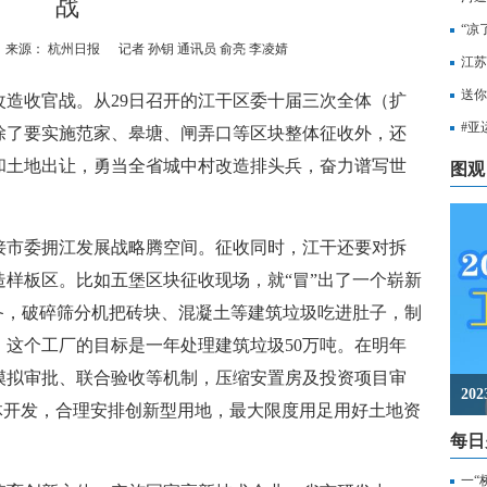
战
“凉
来源： 杭州日报
记者 孙钥 通讯员 俞亮 李凌婧
江苏
知，
送你
收官战。从29日召开的江干区委十届三次全体（扩
出行
#亚
除了要实施范家、皋塘、闸弄口等区块整体征收外，还
至无
和土地出让，勇当全省城中村改造排头兵，奋力谱写世
图观
市委拥江发展战略腾空间。征收同时，江干还要对拆
样板区。比如五堡区块征收现场，就“冒”出了一个崭新
备，破碎筛分机把砖块、混凝土等建筑垃圾吃进肚子，制
这个工厂的目标是一年处理建筑垃圾50万吨。在明年
模拟审批、联合验收等机制，压缩安置房及投资项目审
2
体开发，合理安排创新型用地，最大限度用足用好土地资
每日
一“