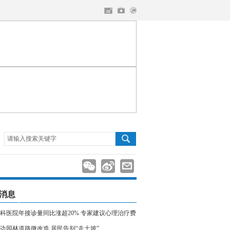
请输入搜索关键字
消息
科医院年接诊量同比涨超20% 专家建议心理治疗费
入医保
边园林道路微改造 居民告别“走土坡”