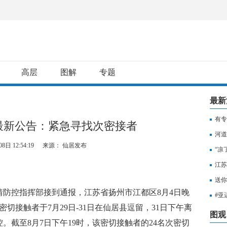
高层
图解
专题
最新
有专
最新公告：紧急寻找次密接者
用纳
河道
8日 12:54:19
来源： 仙居发布
“凉
江苏
知，
送你
防控指挥部接到通报，江苏省扬州市江都区8月4日晚
出行
#亚
切接触者于7月29日-31日在仙居县逗留，31日下午离
至无
图观
。截至8月7日下午19时，该密切接触者的24名次密切