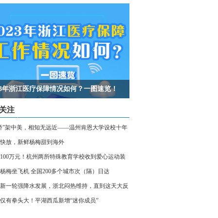
023年浙江医疗保障情况如何？一图速览！
关注
桥”架中美，相知无远近——温州肯恩大学设校十年
快放，新鲜杨梅甜到海外
100万元！杭州两所特殊教育学校收到爱心运动装
杨梅坐飞机 全国200多个城市次（隔）日达
新一轮强降水发展，浙北闷热维持，直到这天大反
仅有拳头大！平湖西瓜新增“迷你成员”