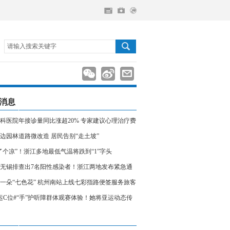
请输入搜索关键字
消息
科医院年接诊量同比涨超20% 专家建议心理治疗费
入医保
边园林道路微改造 居民告别“走土坡”
了个凉”！浙江多地最低气温将跌到“1”字头
无锡排查出7名阳性感染者！浙江两地发布紧急通
相关人员请立即报备
一朵“七色花” 杭州南站上线七彩指路便签服务旅客
运C位#“手”护听障群体观赛体验！她将亚运动态传
声世界