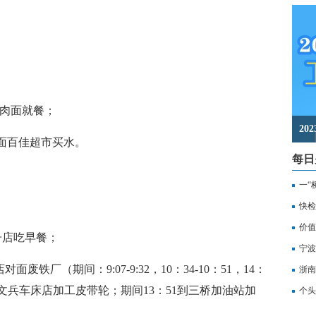
牛肉面就餐；
2
面百佳超市买水。
每日
一“
记
快检
价值
子店吃早餐；
备
宁波
废铁厂（期间：9:07-9:32，10：34-10：51，14：
浙南
张文兵车床店加工皮带轮；期间13：51到三桥加油站加
转
个头