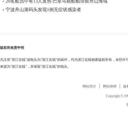
案
20名船员中有13人发热 巴拿马籍船舶滞留舟山海域
宁波舟山港码头发现1例无症状感染者
版权和免责申明
凡注有"浙江在线"或电头为"浙江在线"的稿件，均为浙江在线独家版权所有，未经
来源为"浙江在线"，并保留"浙江在线"的电头。
网站简介
网站律师
版
Copyright © 199