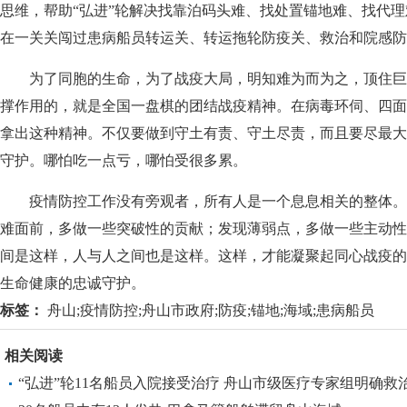
思维，帮助“弘进”轮解决找靠泊码头难、找处置锚地难、找代理
在一关关闯过患病船员转运关、转运拖轮防疫关、救治和院感防
为了同胞的生命，为了战疫大局，明知难为而为之，顶住巨
撑作用的，就是全国一盘棋的团结战疫精神。在病毒环伺、四面
拿出这种精神。不仅要做到守土有责、守土尽责，而且要尽最大
守护。哪怕吃一点亏，哪怕受很多累。
疫情防控工作没有旁观者，所有人是一个息息相关的整体。
难面前，多做一些突破性的贡献；发现薄弱点，多做一些主动性
间是这样，人与人之间也是这样。这样，才能凝聚起同心战疫的
生命健康的忠诚守护。
标签：
舟山;疫情防控;舟山市政府;防疫;锚地;海域;患病船员
相关阅读
“弘进”轮11名船员入院接受治疗 舟山市级医疗专家组明确救