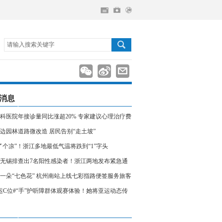
请输入搜索关键字
消息
科医院年接诊量同比涨超20% 专家建议心理治疗费
入医保
边园林道路微改造 居民告别“走土坡”
了个凉”！浙江多地最低气温将跌到“1”字头
无锡排查出7名阳性感染者！浙江两地发布紧急通
相关人员请立即报备
一朵“七色花” 杭州南站上线七彩指路便签服务旅客
运C位#“手”护听障群体观赛体验！她将亚运动态传
声世界