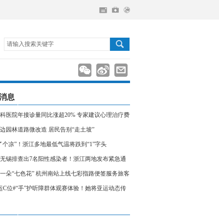
请输入搜索关键字
消息
科医院年接诊量同比涨超20% 专家建议心理治疗费
入医保
边园林道路微改造 居民告别“走土坡”
了个凉”！浙江多地最低气温将跌到“1”字头
无锡排查出7名阳性感染者！浙江两地发布紧急通
相关人员请立即报备
一朵“七色花” 杭州南站上线七彩指路便签服务旅客
运C位#“手”护听障群体观赛体验！她将亚运动态传
声世界