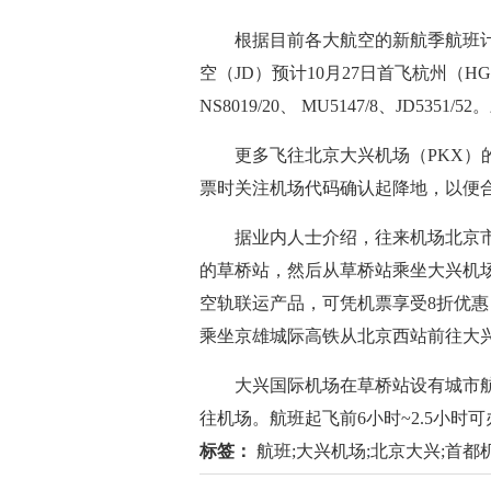
根据目前各大航空的新航季航班计
空（JD）预计10月27日首飞杭州（H
NS8019/20、 MU5147/8、JD53
更多飞往北京大兴机场（PKX）
票时关注机场代码确认起降地，以便
据业内人士介绍，往来机场北京市
的草桥站，然后从草桥站乘坐大兴机场
空轨联运产品，可凭机票享受8折优惠
乘坐京雄城际高铁从北京西站前往大
大兴国际机场在草桥站设有城市
往机场。航班起飞前6小时~2.5小时
标签：
航班;大兴机场;北京大兴;首都