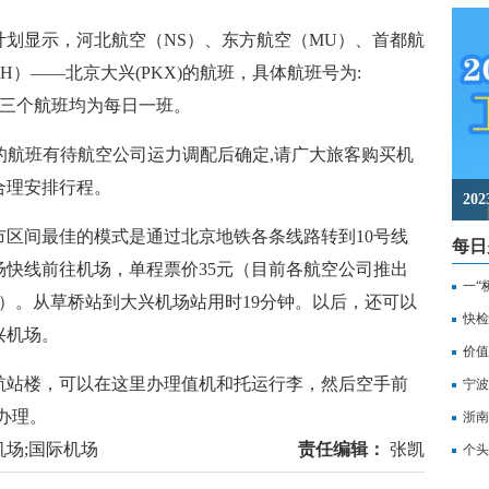
划显示，河北航空（NS）、东方航空（MU）、首都航
GH）——北京大兴(PKX)的航班，具体航班号为:
51/52。三个航班均为每日一班。
的航班有待航空公司运力调配后确定,请广大旅客购买机
合理安排行程。
2
区间最佳的模式是通过北京地铁各条线路转到10号线
每日
快线前往机场，单程票价35元（目前各航空公司推出
一“
）。从草桥站到大兴机场站用时19分钟。以后，还可以
记
快检
兴机场。
价值
航站楼，可以在这里办理值机和托运行李，然后空手前
备
宁波
可办理。
浙南
机场;国际机场
责任编辑：
张凯
转
个头