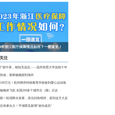
023年浙江医疗保障情况如何？一图速览！
关注
桥”架中美，相知无远近——温州肯恩大学设校十年
快放，新鲜杨梅甜到海外
100万元！杭州两所特殊教育学校收到爱心运动装
杨梅坐飞机 全国200多个城市次（隔）日达
新一轮强降水发展，浙北闷热维持，直到这天大反
仅有拳头大！平湖西瓜新增“迷你成员”