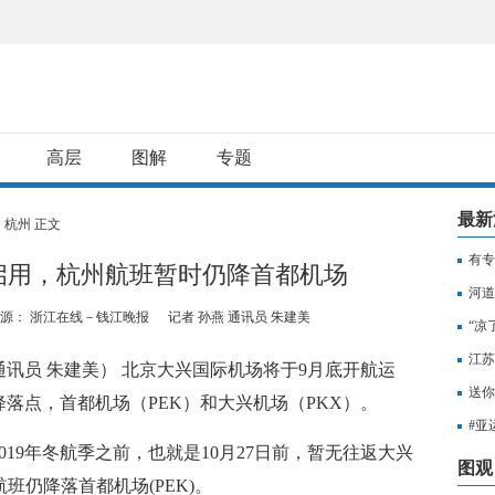
高层
图解
专题
最新
>
杭州
正文
有专
启用，杭州航班暂时仍降首都机场
用纳
河道
源： 浙江在线－钱江晚报
记者 孙燕 通讯员 朱建美
“凉
江苏
 通讯员 朱建美） 北京大兴国际机场将于9月底开航运
知，
送你
落点，首都机场（PEK）和大兴机场（PKX）。
出行
#亚
19年冬航季之前，也就是10月27日前，暂无往返大兴
至无
图观
班仍降落首都机场(PEK)。