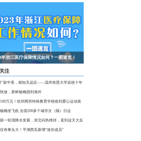
023年浙江医疗保障情况如何？一图速览！
关注
桥”架中美，相知无远近——温州肯恩大学设校十年
快放，新鲜杨梅甜到海外
100万元！杭州两所特殊教育学校收到爱心运动装
杨梅坐飞机 全国200多个城市次（隔）日达
新一轮强降水发展，浙北闷热维持，直到这天大反
仅有拳头大！平湖西瓜新增“迷你成员”