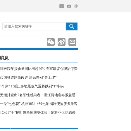
请输入搜索关键字
消息
科医院年接诊量同比涨超20% 专家建议心理治疗费
入医保
边园林道路微改造 居民告别“走土坡”
了个凉”！浙江多地最低气温将跌到“1”字头
无锡排查出7名阳性感染者！浙江两地发布紧急通
相关人员请立即报备
一朵“七色花” 杭州南站上线七彩指路便签服务旅客
运C位#“手”护听障群体观赛体验！她将亚运动态传
声世界