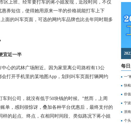
州市区上班、经常要打车的蒋小姐发现，近段时间，不仅
优惠券短信，使得她用原来一半的价格就能打车上下
，上面的叫车页面，可选的网约车品牌也比去年同时期多
？
2
便宜近一半
每日
心的武林广场附近。因为家里离公司路程有13公
会打开手机里的某地图App，划到叫车页面打辆网约
一“
记
快检
价值
车到公司，就没有低于50块钱的时候。”然而，上周
备
宁波
的账单，感到很惊讶，叠加各种平台优惠后，最终支付的
浙南
旬，同样的起点、终点，在相同时间段、类似路况下蒋小姐
转
个头