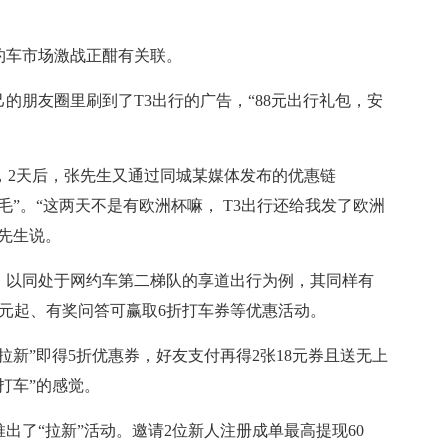
车市场激战正酣有关联。
朋友圈里刷到了T3出行的广告，“88元出行礼包，安
2天后，张先生又通过同城某媒体发布的优惠链
羊毛”。“这两天不是有欧洲杯嘛， T3出行还给我发了欧洲
先生说。
，以同处于网约车第二梯队的享道出行为例，其同样有
1元起、有奖问答可赢取6折打车券等优惠活动。
”即得5折优惠券，好友支付再得2张18元券且送无上
打车”的感觉。
了“拉新”活动。邀请2位新人注册成单最高提现60