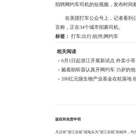
招聘网约车司机的短视频，发布时间
在美团打车公众号上，记者看到公众
言称，正在34个城市招募司机。
标签：
打车;出行;杭州;网约车
相关阅读
6月1日起浙江开展新试点 外卖小
戴着助听器认真开网约车 35岁的
200亿元级生物产业基金在杭落地
新之城
版权和免责申明
凡注有"浙江在线"或电头为"浙江在线"的稿件，