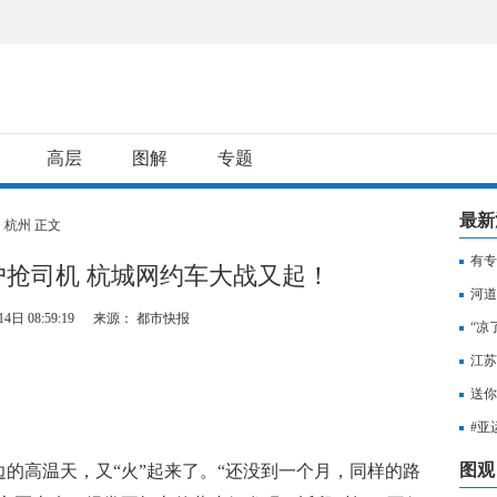
高层
图解
专题
最新
>
杭州
正文
有专
用户抢司机 杭城网约车大战又起！
用纳
河道
4日 08:59:19
来源： 都市快报
“凉
江苏
知，
送你
出行
#亚
至无
图观
高温天，又“火”起来了。“还没到一个月，同样的路