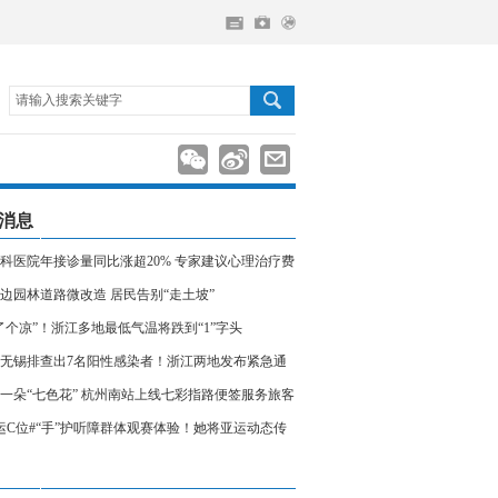
请输入搜索关键字
消息
科医院年接诊量同比涨超20% 专家建议心理治疗费
入医保
边园林道路微改造 居民告别“走土坡”
了个凉”！浙江多地最低气温将跌到“1”字头
无锡排查出7名阳性感染者！浙江两地发布紧急通
相关人员请立即报备
一朵“七色花” 杭州南站上线七彩指路便签服务旅客
运C位#“手”护听障群体观赛体验！她将亚运动态传
声世界