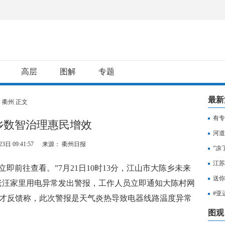
高层
图解
专题
最新
>
衢州
正文
有专
乡数智治理惠民增效
用纳
河道
3日 09:41:57
来源： 衢州日报
“凉
江苏
前往查看。”7月21日10时13分，江山市大陈乡未来
知，
送你
老汪家里用电异常发出警报，工作人员立即通知大陈村网
出行
#亚
石才反馈称，此次警报是天气炎热导致电器线路温度异常
至无
图观