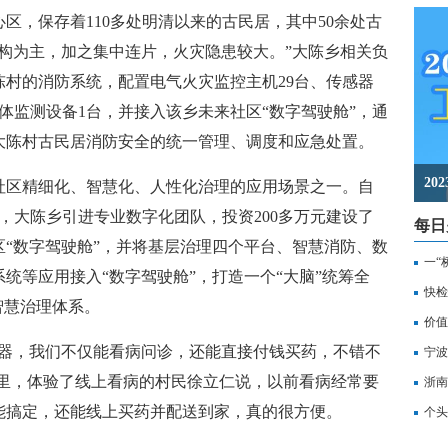
，保存着110多处明清以来的古民居，其中50余处古
构为主，加之集中连片，火灾隐患较大。”大陈乡相关负
村的消防系统，配置电气火灾监控主机29台、传感器
气体监测设备1台，并接入该乡未来社区“数字驾驶舱”，通
大陈村古民居消防安全的统一管理、调度和应急处置。
2
区精细化、智慧化、人性化治理的应用场景之一。自
，大陈乡引进专业数字化团队，投资200多万元建设了
每日
“数字驾驶舱”，并将基层治理四个平台、智慧消防、数
一“
统等应用接入“数字驾驶舱”，打造一个“大脑”统筹全
记
快检
智慧治理体系。
价值
，我们不仅能看病问诊，还能直接付钱买药，不错不
备
宁波
”里，体验了线上看病的村民徐立仁说，以前看病经常要
浙南
能搞定，还能线上买药并配送到家，真的很方便。
转
个头