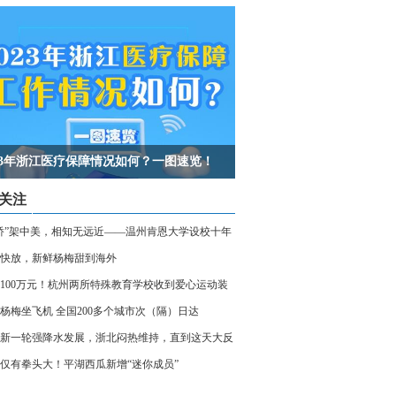
023年浙江医疗保障情况如何？一图速览！
关注
桥”架中美，相知无远近——温州肯恩大学设校十年
快放，新鲜杨梅甜到海外
100万元！杭州两所特殊教育学校收到爱心运动装
杨梅坐飞机 全国200多个城市次（隔）日达
新一轮强降水发展，浙北闷热维持，直到这天大反
仅有拳头大！平湖西瓜新增“迷你成员”