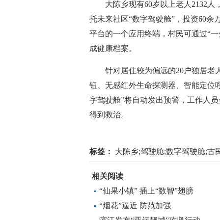
大陈乡现有60岁以上老人2132人
托未来社区“数字驾驶舱”，投资60
平台的一个应用终端，村民可通过“一
成健康档案。
针对居住较为偏远的20户独居老人
钮、无感红外生命探测器、智能定位
字驾驶舱”将自动发出预警，工作人
得到救治。
标签：
大陈乡;驾驶舱;数字驾驶舱;古民居
相关阅读
“仙果小镇” 插上“数智”翅膀
“烟花”逼近 防范加强