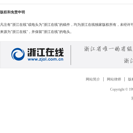
亮相杭州地铁站
版权和免责申明
凡注有"浙江在线"或电头为"浙江在线"的稿件，均为浙江在线独家版权所有，未经
来源为"浙江在线"，并保留"浙江在线"的电头。
网站简介
网站律师
版
Copyright © 199