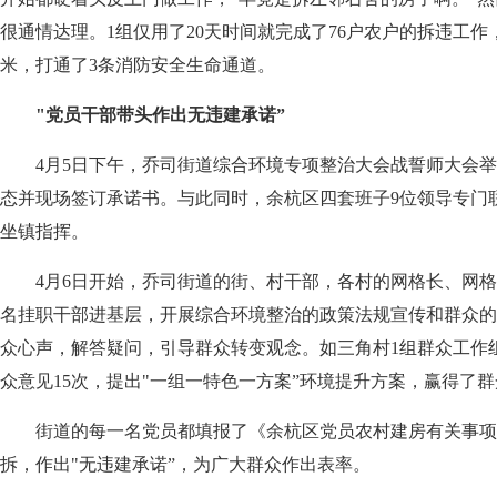
很通情达理。1组仅用了20天时间就完成了76户农户的拆违工作，
米，打通了3条消防安全生命通道。
"党员干部带头作出无违建承诺”
4月5日下午，乔司街道综合环境专项整治大会战誓师大会举行
态并现场签订承诺书。与此同时，余杭区四套班子9位领导专门
坐镇指挥。
4月6日开始，乔司街道的街、村干部，各村的网格长、网格指
名挂职干部进基层，开展综合环境整治的政策法规宣传和群众的
众心声，解答疑问，引导群众转变观念。如三角村1组群众工作
众意见15次，提出"一组一特色一方案”环境提升方案，赢得了
街道的每一名党员都填报了《余杭区党员农村建房有关事项
拆，作出"无违建承诺”，为广大群众作出表率。