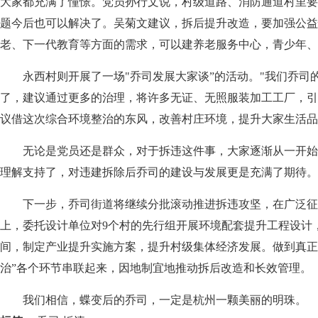
大家都充满了憧憬。党员孙行文说，村级道路、消防通道村里要
题今后也可以解决了。吴菊文建议，拆后提升改造，要加强公益
老、下一代教育等方面的需求，可以建养老服务中心，青少年、
永西村则开展了一场"乔司发展大家谈”的活动。"我们乔司
了，建议通过更多的治理，将许多无证、无照服装加工工厂，引
议借这次综合环境整治的东风，改善村庄环境，提升大家生活品
无论是党员还是群众，对于拆违这件事，大家逐渐从一开始
理解支持了，对违建拆除后乔司的建设与发展更是充满了期待。
下一步，乔司街道将继续分批滚动推进拆违攻坚，在广泛征
上，委托设计单位对9个村的先行组开展环境配套提升工程设计
间，制定产业提升实施方案，提升村级集体经济发展。做到真正
治”各个环节串联起来，因地制宜地推动拆后改造和长效管理。
我们相信，蝶变后的乔司，一定是杭州一颗美丽的明珠。