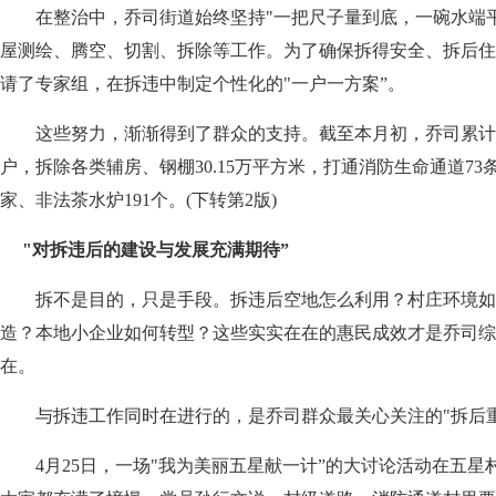
在整治中，乔司街道始终坚持"一把尺子量到底，一碗水端平
屋测绘、腾空、切割、拆除等工作。为了确保拆得安全、拆后住
请了专家组，在拆违中制定个性化的"一户一方案”。
这些努力，渐渐得到了群众的支持。截至本月初，乔司累计完成测
户，拆除各类辅房、钢棚30.15万平方米，打通消防生命通道73
家、非法茶水炉191个。(下转第2版)
"对拆违后的建设与发展充满期待”
拆不是目的，只是手段。拆违后空地怎么利用？村庄环境如
造？本地小企业如何转型？这些实实在在的惠民成效才是乔司综
在。
与拆违工作同时在进行的，是乔司群众最关心关注的"拆后重
4月25日，一场"我为美丽五星献一计”的大讨论活动在五星