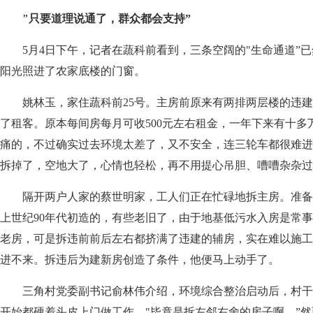
"只要道理说通了，群众都会支持”
5月4日下午，记者在蔬科前看到，三条空阔的"生命通道”已
阳光照进了农家底楼的门窗。
姚林玉，家住蔬科前25号。主房前原来有两排两层楼的违建辅
了租客。原本每间房每月可收500元左右租金，一年下来有十多
痛的，不过确实过去环境太差了，又不安全，连三轮车都很难进
拆掉了，空地大了，心情也轻松，再不用提心吊胆、嘈嘈杂杂过
隔开两户人家的蔡世明家，工人们正在忙碌地拆主房。准备
上世纪90年代初造的，有些老旧了，由于地基低污水入房是常
老房，可是拆违前前后左右都挤满了违建的辅房，实在难以施工
进不来。拆违后为建新房创造了条件，他便马上动手了。
三角村党委副书记俞林伟介绍，环境综合整治启动后，村干
开始都硬着头皮上门做工作，"毕竟是拆左邻右舍的房子啊。”