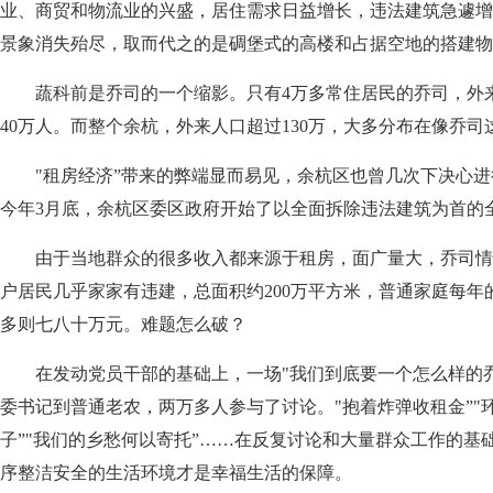
业、商贸和物流业的兴盛，居住需求日益增长，违法建筑急遽增
景象消失殆尽，取而代之的是碉堡式的高楼和占据空地的搭建物
蔬科前是乔司的一个缩影。只有4万多常住居民的乔司，外
40万人。而整个余杭，外来人口超过130万，大多分布在像乔
"租房经济”带来的弊端显而易见，余杭区也曾几次下决心进
今年3月底，余杭区委区政府开始了以全面拆除违法建筑为首的
由于当地群众的很多收入都来源于租房，面广量大，乔司情况最
户居民几乎家家有违建，总面积约200万平方米，普通家庭每年
多则七八十万元。难题怎么破？
在发动党员干部的基础上，一场"我们到底要一个怎么样的乔
委书记到普通老农，两万多人参与了讨论。"抱着炸弹收租金”"
子”"我们的乡愁何以寄托”……在反复讨论和大量群众工作的基
序整洁安全的生活环境才是幸福生活的保障。