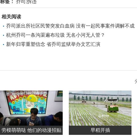
标签：
乔司;拆违
相关阅读
乔司派出所社区民警突发白血病 没有一起民事案件调解不成
杭州乔司一条沟渠遍布垃圾 无名小河无人管？
新年归零重塑信念 省乔司监狱举办文艺汇演
劳模萌萌哒 他们的动漫招贴
早稻开插