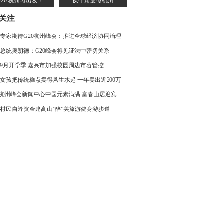
G20 杭州再出发！
换个角度瞰杭州
关注
专家期待G20杭州峰会：推进全球经济协同治理
总统奥朗德：G20峰会将见证法中密切关系
9月开学季 嘉兴市加强校园周边市容管控
女孩把传统糕点卖得风生水起 一年卖出近200万
0杭州峰会新闻中心中国元素满满 富春山居迎宾
村民自筹资金建高山“醉”美旅游健身游步道