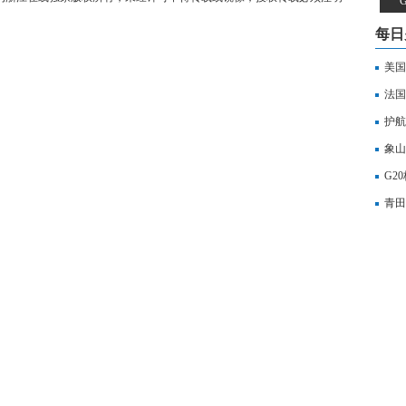
每日
美国
法国
护航
象山
G2
青田