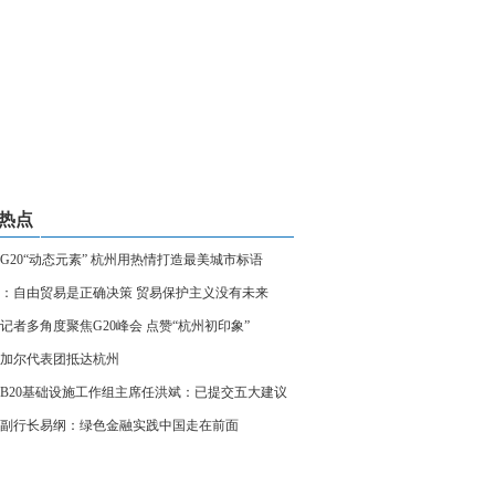
热点
G20“动态元素” 杭州用热情打造最美城市标语
：自由贸易是正确决策 贸易保护主义没有未来
记者多角度聚焦G20峰会 点赞“杭州初印象”
加尔代表团抵达杭州
B20基础设施工作组主席任洪斌：已提交五大建议
为G20成员国创造3000万就业
副行长易纲：绿色金融实践中国走在前面