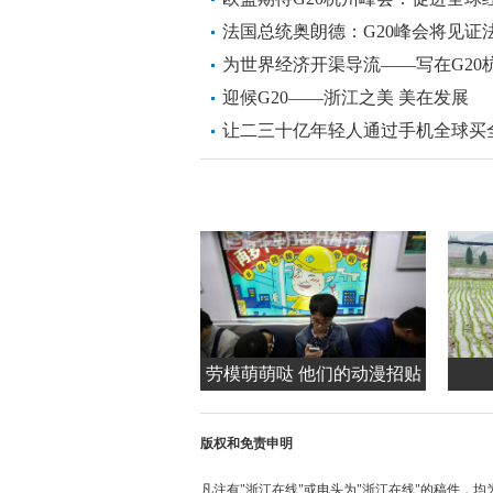
法国总统奥朗德：G20峰会将见证
为世界经济开渠导流——写在G20
迎候G20——浙江之美 美在发展
让二三十亿年轻人通过手机全球买
劳模萌萌哒 他们的动漫招贴
亮相杭州地铁站
版权和免责申明
凡注有"浙江在线"或电头为"浙江在线"的稿件，