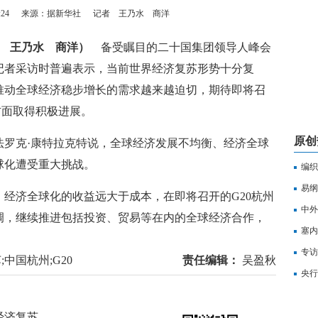
:24
来源： ​据新华社
记者 王乃水 商洋
记者 王乃水 商洋）
备受瞩目的二十国集团领导人峰会
记者采访时普遍表示，当前世界经济复苏形势十分复
推动全球经济稳步增长的需求越来越迫切，期待即将召
方面取得积极进展。
原创
克·康特拉克特说，全球经济发展不均衡、经济全球
球化遭受重大挑战。
编织
易纲
济全球化的收益远大于成本，在即将召开的G20杭州
中外
调，继续推进包括投资、贸易等在内的全球经济合作，
塞内
专访
中国杭州;G20
责任编辑：
吴盈秋
有望
央行
经济复苏