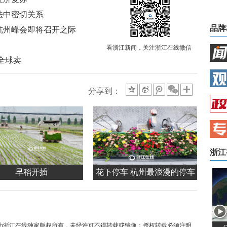
法中密切关系
品牌
杭州峰会即将召开之际
看浙江新闻，关注浙江在线微信
全球卖
分享到：
浙江
早稻开插
花下停车 杭州最浪漫的停车
位
均为浙江在线独家版权所有，未经许可不得转载或镜像；授权转载必须注明