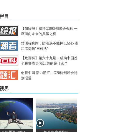
栏目
【闻绘报】揭秘G20杭州峰会会标 一
座面向未来的共赢之桥
对话程晓陶：防汛决不能掉以轻心 浙
江需提防"三碰头"
【政百科】第六十九期：成为中国首
个脱贫省份 浙江凭的是什么？
创新中国 活力浙江—G20杭州峰会特
别报道
视界