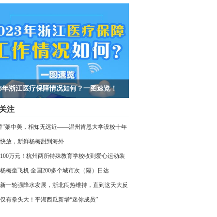
023年浙江医疗保障情况如何？一图速览！
关注
桥”架中美，相知无远近——温州肯恩大学设校十年
快放，新鲜杨梅甜到海外
100万元！杭州两所特殊教育学校收到爱心运动装
杨梅坐飞机 全国200多个城市次（隔）日达
新一轮强降水发展，浙北闷热维持，直到这天大反
仅有拳头大！平湖西瓜新增“迷你成员”