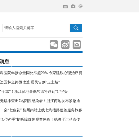
请输入搜索关键字
消息
科医院年接诊量同比涨超20% 专家建议心理治疗费
入医保
边园林道路微改造 居民告别“走土坡”
了个凉”！浙江多地最低气温将跌到“1”字头
无锡排查出7名阳性感染者！浙江两地发布紧急通
相关人员请立即报备
一朵“七色花” 杭州南站上线七彩指路便签服务旅客
运C位#“手”护听障群体观赛体验！她将亚运动态传
声世界