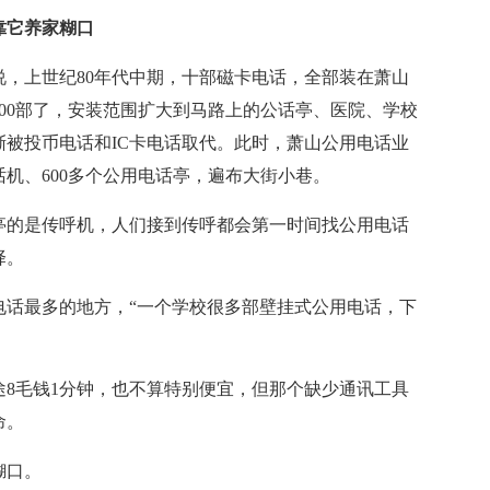
靠它养家糊口
，上世纪80年代中期，十部磁卡电话，全部装在萧山
100部了，安装范围扩大到马路上的公话亭、医院、学校
渐被投币电话和IC卡电话取代。此时，萧山公用电话业
话机、600多个公用电话亭，遍布大街小巷。
的是传呼机，人们接到传呼都会第一时间找公用电话
择。
最多的地方，“一个学校很多部壁挂式公用电话，下
8毛钱1分钟，也不算特别便宜，但那个缺少通讯工具
命。
糊口。