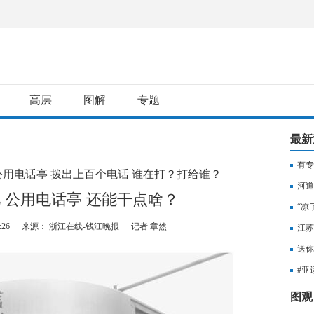
高层
图解
专题
最新
有专
公用电话亭 拨出上百个电话 谁在打？打给谁？
用纳
河道
 公用电话亭 还能干点啥？
“凉
:26
来源： 浙江在线-钱江晚报
记者 章然
江苏
知，
送你
出行
#亚
至无
图观