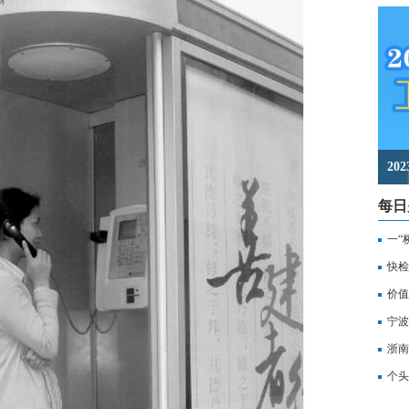
2
每日
一“
记
快检
价值
备
宁波
浙南
转
个头