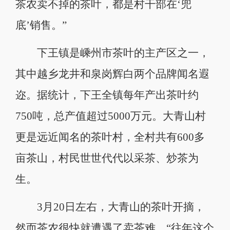
茶农卖不掉的茶叶，都是村干部在‘兜
底’销售。”
下王镇是嵊州市茶叶的主产区之一，
其中越乡龙井和泉岗辉白两个品牌闻名遐
迩。据统计，下王全镇每年产出茶叶约
750吨，总产值超过5000万元。大青山村
更是远近闻名的茶叶村，全村共有600多
亩茶山，村民世世代代以采茶、炒茶为
生。
3月20日左右，大青山的茶叶开摘，
然而茶农很快就遭遇了卖茶难。“往年这个