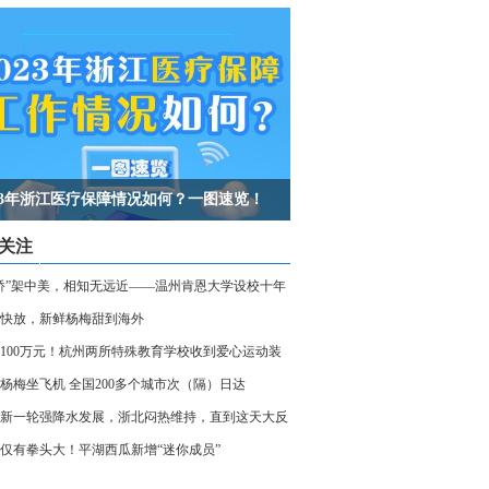
023年浙江医疗保障情况如何？一图速览！
关注
桥”架中美，相知无远近——温州肯恩大学设校十年
快放，新鲜杨梅甜到海外
100万元！杭州两所特殊教育学校收到爱心运动装
杨梅坐飞机 全国200多个城市次（隔）日达
新一轮强降水发展，浙北闷热维持，直到这天大反
仅有拳头大！平湖西瓜新增“迷你成员”