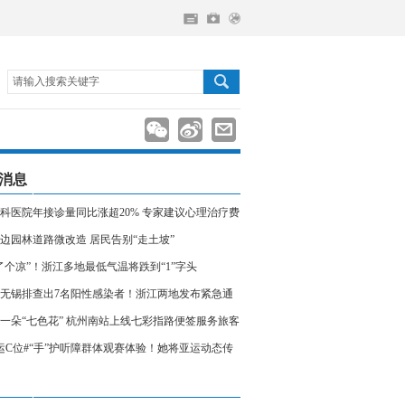
请输入搜索关键字
消息
科医院年接诊量同比涨超20% 专家建议心理治疗费
入医保
边园林道路微改造 居民告别“走土坡”
了个凉”！浙江多地最低气温将跌到“1”字头
无锡排查出7名阳性感染者！浙江两地发布紧急通
相关人员请立即报备
一朵“七色花” 杭州南站上线七彩指路便签服务旅客
运C位#“手”护听障群体观赛体验！她将亚运动态传
声世界