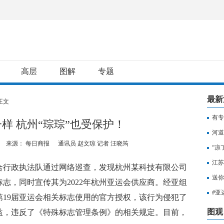
高层
图解
专题
最新
正文
有专
一样 杭州“琮琮”也受保护！
用纳
河道
来源： 每日商报
通讯员 赵文琼 记者 汪晓筠
“凉
江苏
行政执法队通过网络巡查，发现杭州某科技有限公司
知，
送你
志，同时宣传其为2022年杭州亚运会供应商。经亚组
出行
#亚
年第19届亚运会相关标志使用的官方授权，该行为侵犯了
至无
图观
益，违反了《特殊标志管理条例》的相关规定。目前，