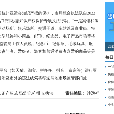
届杭州亚运会知识产权的保护，市局综合执法队自2022
运”特殊标志知识产权保护专项执法行动。“一是宾馆和酒
运动场所、娱乐场所、交通干道、车站以及商业街、特
大型服饰和小商品、邮币、纪念品、电子产品市场等将
场监管局工作人员说，纪念币、纪念章、毛绒玩具、服
2
会参与者、爱好者、游客和普通消费者喜爱的商品等是
每日
一“
台（如天猫、淘宝、拼多多、抖音、京东等）进行亚
记
快检
对涉及市外的违法线索将移送属地市场监管部门处
价值
备
宁波
识产权;市场监管;杭州市;执法...
责任编辑：
沙远哲
浙南
转
个头