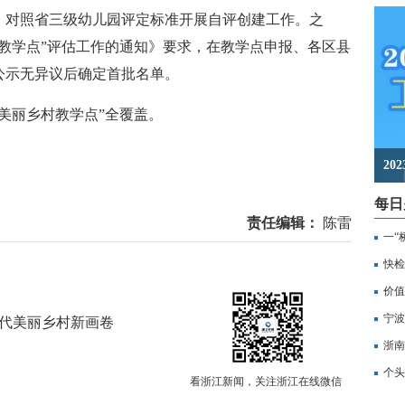
》，对照省三级幼儿园评定标准开展自评创建工作。之
教学点”评估工作的通知》要求，在教学点申报、各区县
公示无异议后确定首批名单。
美丽乡村教学点”全覆盖。
2
每日
责任编辑：
陈雷
一“
记
快检
价值
备
宁波
时代美丽乡村新画卷
浙南
转
个头
看浙江新闻，关注浙江在线微信