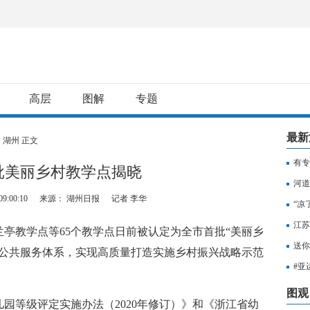
高层
图解
专题
最新
>
湖州
正文
有专
批美丽乡村教学点揭晓
用纳
河道
9:00:10
来源： 湖州日报
记者 李华
“凉
江苏
教学点等65个教学点日前被认定为全市首批“美丽乡
知，
送你
育公共服务体系，实现高质量打造实施乡村振兴战略示范
出行
#亚
至无
图观
等级评定实施办法（2020年修订）》和《浙江省幼