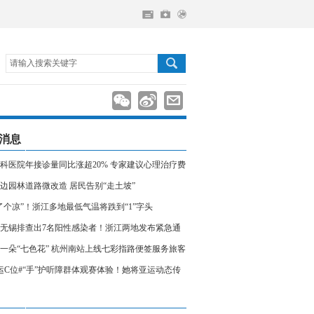
请输入搜索关键字
消息
科医院年接诊量同比涨超20% 专家建议心理治疗费
入医保
边园林道路微改造 居民告别“走土坡”
了个凉”！浙江多地最低气温将跌到“1”字头
无锡排查出7名阳性感染者！浙江两地发布紧急通
相关人员请立即报备
一朵“七色花” 杭州南站上线七彩指路便签服务旅客
运C位#“手”护听障群体观赛体验！她将亚运动态传
声世界