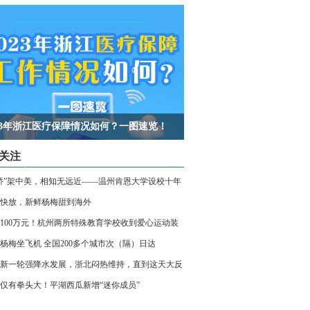
023年浙江医疗保障情况如何？一图速览！
关注
桥”架中美，相知无远近——温州肯恩大学设校十年
快放，新鲜杨梅甜到海外
100万元！杭州两所特殊教育学校收到爱心运动装
杨梅坐飞机 全国200多个城市次（隔）日达
新一轮强降水发展，浙北闷热维持，直到这天大反
仅有拳头大！平湖西瓜新增“迷你成员”