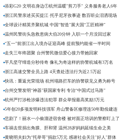
添彩G20·文明在身边①杭州温暖"剪刀手" 义务服务老人6年
浙江民警亲述买买提江·托乎尼牙孜事迹 数百听众泪洒现场
迎接G2
全球设计精英齐聚杭城 中国“智造”展大国“工匠精神”
温州民警街头急救患病大伯20分钟 入职一个月没回过家
“五一”前浙江出入境办证迎高峰 提前预约能省一半时间
走失三年终团聚 台州警民微信爱心接力带她回家
平凡坚守缔造分秒传奇 像礼为奇这样的协警杭城有3万名
浙江高速交警全员上路 4天查处违法行为近2.5万起
开局之年
快讯：重返光荣现场 杭州塌路拦车的协警获见义勇为称号
台州交警发明“神器”获国家专利 专治“中国式过马路”
杭州严打涉枪涉爆违法犯罪 群众举报最高奖励3万元
5年创20多项发明科技强军 舟山警备区修理连50年勤俭建连
悲剧了！丽水一小偷溜进宿舍楼 被对面正培训的警察盯上了
车祸去世捐出角膜、肝和肾 温州28岁妈妈延续生命之美
黄晓明夫妇为“托举哥”捐款5万元 感谢社会关注"好人"群体