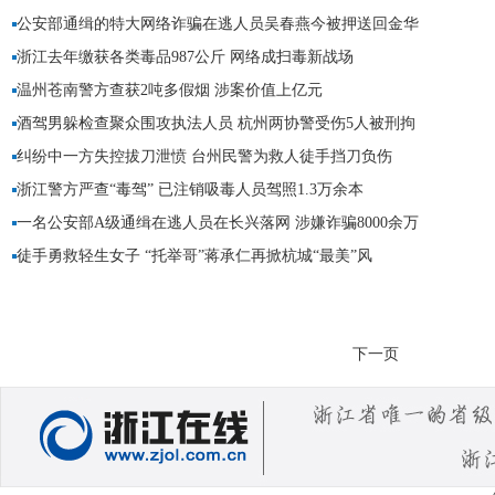
公安部通缉的特大网络诈骗在逃人员吴春燕今被押送回金华
浙江去年缴获各类毒品987公斤 网络成扫毒新战场
温州苍南警方查获2吨多假烟 涉案价值上亿元
酒驾男躲检查聚众围攻执法人员 杭州两协警受伤5人被刑拘
纠纷中一方失控拔刀泄愤 台州民警为救人徒手挡刀负伤
浙江警方严查“毒驾” 已注销吸毒人员驾照1.3万余本
一名公安部A级通缉在逃人员在长兴落网 涉嫌诈骗8000余万
徒手勇救轻生女子 “托举哥”蒋承仁再掀杭城“最美”风
下一页