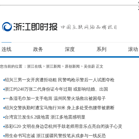
连线
政务
深度
系列
滚动
您当前的位置 ：
浙江在线
>
浙江新闻
>
原创新闻
>
吴佳蔚
正文
绍兴三男一女开房遭拒动粗 民警鸣枪示警后一人试图夺枪
浙江约240万张二代身份证今年过期 或影响结婚、出国
一条湿毛巾加一支手电筒 温州民警火场救出被困母子
浙江公
绍兴交警执勤时遭宝马拖行30米 身上多处受伤腰带被磨断
台湾宜兰发生6.2级地震 浙江多地震感明显
添彩G20·文明在身边②杭州手鼓老师用音乐点亮自闭孩子心灵
用生命书写忠诚 浙江援疆民警投笔从戎参与一线反恐