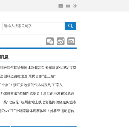
请输入搜索关键字
消息
科医院年接诊量同比涨超20% 专家建议心理治疗费
入医保
边园林道路微改造 居民告别“走土坡”
了个凉”！浙江多地最低气温将跌到“1”字头
无锡排查出7名阳性感染者！浙江两地发布紧急通
相关人员请立即报备
一朵“七色花” 杭州南站上线七彩指路便签服务旅客
运C位#“手”护听障群体观赛体验！她将亚运动态传
声世界