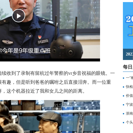
2
每日
收到了录制有留杭过年警察的vr乡音祝福的眼镜。一
一“
很有趣，但是听到爸爸的嘱咐之后直接泪奔。而一位重
记
快检
样，这个机器拉近了我和女儿之间的距离。
价值
备
宁波
浙南
转
个头