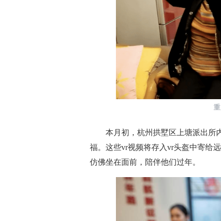
重庆
本月初，杭州拱墅区上塘派出所内
福。这些vr视频将存入vr头盔中寄
仿佛坐在面前，陪伴他们过年。