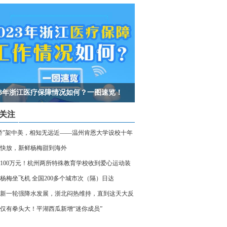
023年浙江医疗保障情况如何？一图速览！
关注
桥”架中美，相知无远近——温州肯恩大学设校十年
快放，新鲜杨梅甜到海外
100万元！杭州两所特殊教育学校收到爱心运动装
杨梅坐飞机 全国200多个城市次（隔）日达
新一轮强降水发展，浙北闷热维持，直到这天大反
仅有拳头大！平湖西瓜新增“迷你成员”