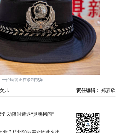
位民警正在录制视频
;女儿
责任编辑：
郑嘉欣
反诈劝阻时遭遇“灵魂拷问”
体验？杭州90后美女因此火出