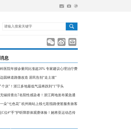
请输入搜索关键字
消息
科医院年接诊量同比涨超20% 专家建议心理治疗费
入医保
边园林道路微改造 居民告别“走土坡”
了个凉”！浙江多地最低气温将跌到“1”字头
无锡排查出7名阳性感染者！浙江两地发布紧急通
相关人员请立即报备
一朵“七色花” 杭州南站上线七彩指路便签服务旅客
运C位#“手”护听障群体观赛体验！她将亚运动态传
声世界