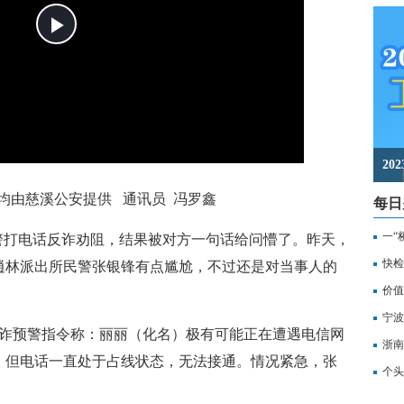
2
由慈溪公安提供 通讯员 冯罗鑫
每日
一“
打电话反诈劝阻，结果被对方一句话给问懵了。昨天，
记
快检
逍林派出所民警张银锋有点尴尬，不过还是对当事人的
价值
备
宁波
诈预警指令称：丽丽（化名）极有可能正在遭遇电信网
浙南
，但电话一直处于占线状态，无法接通。情况紧急，张
转
个头
。