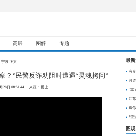
高层
图解
专题
最新
>
宁波
正文
有专
察？”民警反诈劝阻时遭遇“灵魂拷问”
用纳
河道
月28日 08:51:44
来源： 甬上
“凉
江苏
知，
送你
出行
#亚
至无
图观