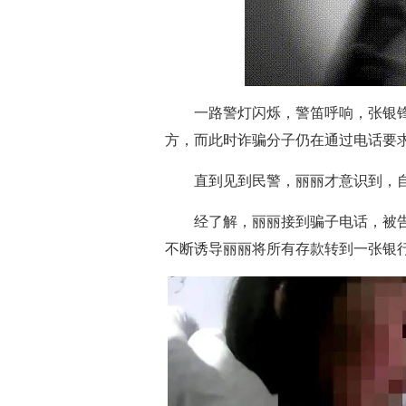
一路警灯闪烁，警笛呼响，张银锋
方，而此时诈骗分子仍在通过电话要
直到见到民警，丽丽才意识到，自
经了解，丽丽接到骗子电话，被告
不断诱导丽丽将所有存款转到一张银