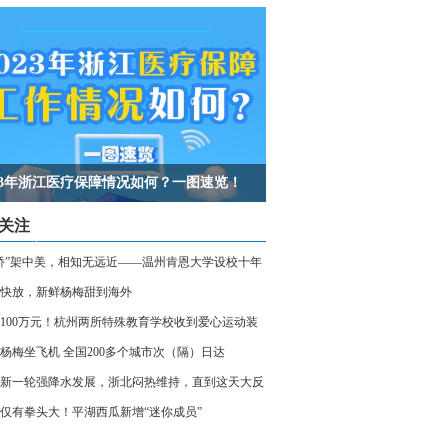
023年浙江医疗保障情况如何？一图速览！
关注
桥”架中美，相知无远近——温州肯恩大学设校十年
快放，新鲜杨梅甜到海外
100万元！杭州两所特殊教育学校收到爱心运动装
杨梅坐飞机 全国200多个城市次（隔）日达
新一轮强降水发展，浙北闷热维持，直到这天大反
仅有拳头大！平湖西瓜新增“迷你成员”