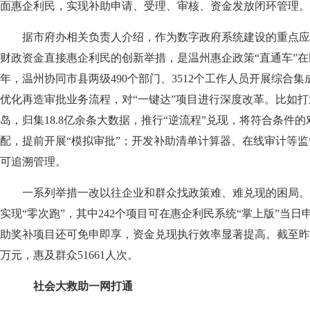
面惠企利民，实现补助申请、受理、审核、资金发放闭环管理。
据市府办相关负责人介绍，作为数字政府系统建设的重点应
财政资金直接惠企利民的创新举措，是温州惠企政策“直通车”
年，温州协同市县两级490个部门、3512个工作人员开展综合
优化再造审批业务流程，对“一键达”项目进行深度改革。比如打
岛，归集18.8亿余条大数据，推行“逆流程”兑现，将符合条件
配，提前开展“模拟审批”；开发补助清单计算器、在线审计等
可追溯管理。
一系列举措一改以往企业和群众找政策难、难兑现的困局。目前
实现“零次跑”，其中242个项目可在惠企利民系统“掌上版”当
助奖补项目还可免申即享，资金兑现执行效率显著提高。截至昨天，
万元，惠及群众51661人次。
社会大救助一网打通