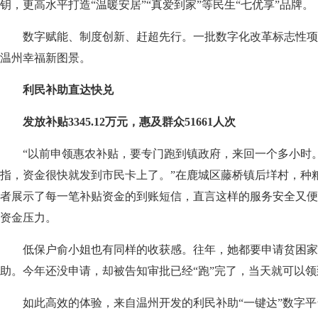
钥，更高水平打造“温暖安居”“真爱到家”等民生“七优享”品牌。
数字赋能、制度创新、赶超先行。一批数字化改革标志性项
温州幸福新图景。
利民补助直达快兑
发放补贴3345.12万元，惠及群众51661人次
“以前申领惠农补贴，要专门跑到镇政府，来回一个多小时
指，资金很快就发到市民卡上了。”在鹿城区藤桥镇后垟村，种
者展示了每一笔补贴资金的到账短信，直言这样的服务安全又便
资金压力。
低保户俞小姐也有同样的收获感。往年，她都要申请贫困家
助。今年还没申请，却被告知审批已经“跑”完了，当天就可以
如此高效的体验，来自温州开发的利民补助“一键达”数字平