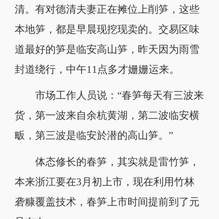
清。有对德清夫妻正在摊位上削笋，这些
本地笋，都是早晨现挖现卖的。交易区味
道最好的笋是临安高山笋，昨天因为雨雪
封道绕行，中午11点多才姗姗运来。
市场工作人员说：“春笋每天有三波来
货，第一波来自余杭黄湖，第二波临安横
畈，第三波是临安於潜的高山笋。”
体态修长的春笋，其实就是雷竹笋，
本来浙江要在3月初上市，现在利用竹林
砻糠覆盖技术，春笋上市时间提前到了元