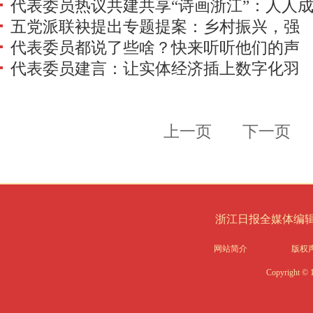
代表委员热议共建共享“诗画浙江”：人人
五党派联袂提出专题提案：乡村振兴，强
园丁 处处成花园
代表委员都说了些啥？快来听听他们的声
产业重生态谋规划
代表委员建言：让实体经济插上数字化羽
音
翼
上一页
下一页
浙江日报全媒体编
网站简介
版权
Copyright © 1