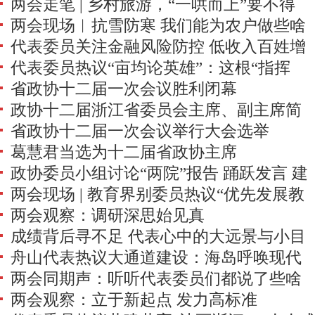
两会走笔 | 乡村旅游，“一哄而上”要不得
少
两会现场︱抗雪防寒 我们能为农户做些啥
代表委员关注金融风险防控 低收入百姓增
代表委员热议“亩均论英雄”：这根“指挥
收 污染防治
省政协十二届一次会议胜利闭幕
棒”改变了什么？
政协十二届浙江省委员会主席、副主席简
省政协十二届一次会议举行大会选举
历
葛慧君当选为十二届省政协主席
政协委员小组讨论“两院”报告 踊跃发言 建
两会现场 | 教育界别委员热议“优先发展教
言献策
两会观察：调研深思始见真
育事业”
成绩背后寻不足 代表心中的大远景与小目
舟山代表热议大通道建设：海岛呼唤现代
标
两会同期声：听听代表委员们都说了些啥
化立体交通
两会观察：立于新起点 发力高标准