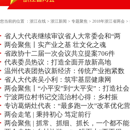
您当前的位置 ：
浙江在线
>
浙江新闻
>
专题聚焦
>
2018年浙江省两会
>
省人大代表继续审议​省人大常委会和“两
两会聚焦丨实产业之基 壮文化之魂
院”工作报告
省政协十二届一次会议共立提案706件
代表委员热议：打造全面开放新高地
温州代表团热议新经济：传统产业抱紧数
省人大代表吴小利：筑牢基层健康网
字经济
两会聚焦丨“小平安”到“大平安”：打造社会
宁波两位村书记交流治村心得：乡村振
治理浙江样本
专访葛炳灶代表：“最多跑一次”改革优化
兴，走好“善治”之路
两会走笔 | 秉持初心 笃定前行
商环境
两会聚焦 | 抓常、抓细、抓长，一个都不能