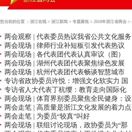
您当前的位置 ：
浙江在线
>
浙江新闻
>
专题聚焦
>
2018年浙江省两会
>
两会观察 | 代表委员热议我省公共文化服务
两会现场 | 律师行业补短板引发代表热议
体系建设
两会现场 | 各代表团代表认真审议（图）
壮规模，法律利剑护航经济
两会现场 | 湖州代表团代表聚焦绿色发展
两会现场 | 杭州代表团代表畅谈智慧城市
这抹绿，“美丽心声”说不完
专访省政协委员许悦：增强文化软实力 国
大数据，让城市“耳聪目明”
专访省人大代表丁杭缨：教育走向国际化
有书店要发力
两会现场 | 体育界别委员聚焦全民健身：设
文化之根须守住
两会走笔 | 高质量是浙江文化发展的着力点
施怎么建 体魄怎么健
两会走笔 | 为委员“较真”叫好
两会现场 | 联组讨论现场，政协委员为“那