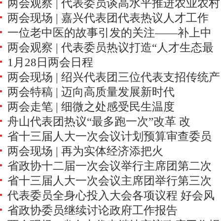
两会观察 | 代表委员谈高水平推进农业农村
一片蔚蓝”而呼
两会现场 | 嘉兴代表团代表热议人才工作
现代化 写好乡村振兴这篇大文章
一位老中医的故事引发的关注——补上中
正“人才观” 得“千里马”
两会观察 | 代表委员热议打造“人才生态最
医药人才培养短板
1月28日两会日程
优省”
两会现场 | 绍兴代表团三位代表支招传统产
两会特稿 | 迈向高质量发展新时代
业改造提升
两会走笔 | 细微之处感受民生温度
舟山代表团热议“最多跑一次”改革 改
省十三届人大一次会议计划预算审查委员
革“深”下去 开放“高”起来
两会现场 | 再为实体经济添把火
会审查计划预算报告和草案
省政协十二届一次会议举行主席团第二次
省十三届人大一次会议主席团举行第三次
会议
代表委员全身心投入大会各项议程 好会风
会议
省政协委员继续讨论政府工作报告
锤炼好状态